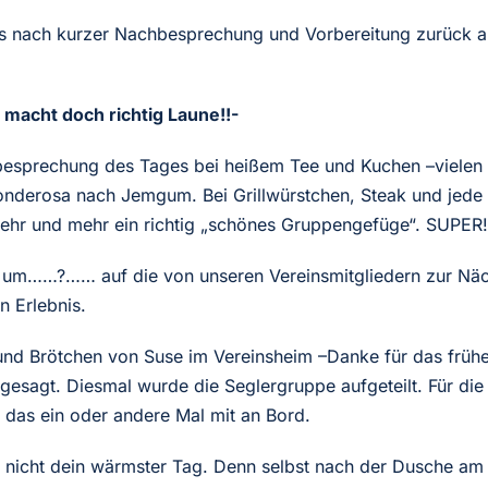
s nach kurzer Nachbesprechung und Vorbereitung zurück au
macht doch richtig Laune!!-
esprechung des Tages bei heißem Tee und Kuchen –vielen D
Ponderosa nach Jemgum. Bei Grillwürstchen, Steak und jed
mehr und mehr ein richtig „schönes Gruppengefüge“. SUPER!
 um……?…… auf die von unseren Vereinsmitgliedern zur Nächt
n Erlebnis.
nd Brötchen von Suse im Vereinsheim –Danke für das frühe 
esagt. Diesmal wurde die Seglergruppe aufgeteilt. Für die
 das ein oder andere Mal mit an Bord.
t nicht dein wärmster Tag. Denn selbst nach der Dusche am