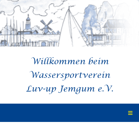
Zum
Inhalt
springen
Willkommen beim
Wassersportverein
Luv-up Jemgum e.V.
Togg
Navi
Startseite