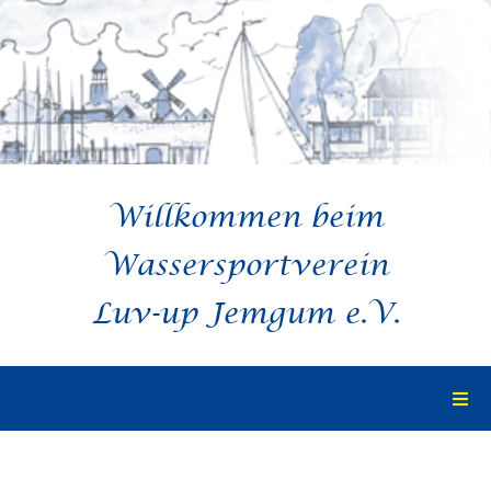
Zum
Inhalt
springen
Willkommen beim
Wassersportverein
Luv-up Jemgum e.V.
Togg
Navi
Startseite