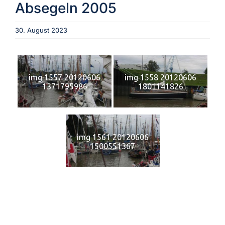
Absegeln 2005
Aktuelles
30. August 2023
Verein
img 1557 20120606
img 1558 20120606
1371795986
1801141826
Termine
Fotogalerie
img 1561 20120606
1500551367
Archiv