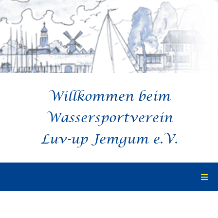
Zum
Inhalt
springen
Willkommen beim
Wassersportverein
Luv-up Jemgum e.V.
Togg
Navi
Startseite