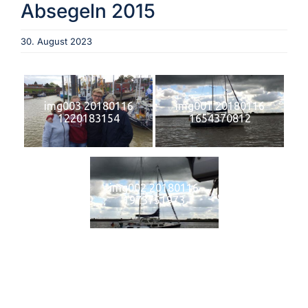
Absegeln 2015
Aktuelles
30. August 2023
Verein
img003 20180116
img001 20180116
1220183154
1654370812
Termine
Fotogalerie
img002 20180116
1973751973
Archiv