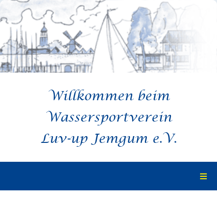
Zum
Inhalt
springen
Willkommen beim
Wassersportverein
Luv-up Jemgum e.V.
Togg
Navi
Startseite