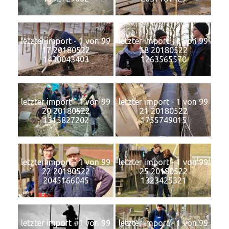
letzter import - 1 von 99
letzter import - 1 von 99
17 20180522
18 20180522
1430043403
1263565570
letzter import - 1 von 99
letzter import - 1 von 99
20 20180522
21 20180522
1315827202
1755749015
letzter import - 1 von 99
letzter import - 1 von 99
22 20180522
25 20180522
2045166045
1323425321
letzter import - 1 von 99
letzter import - 1 von 99