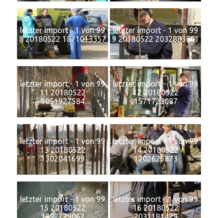
letzter import - 1 von 99
letzter import - 1 von 99
8 20180522 1871013357
9 20180522 2032883301
letzter import - 1 von 99
letzter import - 1 von 99
11 20180522
12 20180522
1051927584
1571723087
letzter import - 1 von 99
letzter import - 1 von 99
13 20180522
14 20180522
1302041699
1202625873
letzter import - 1 von 99
letzter import - 1 von 99
15 20180522
16 20180522
1392729062
2031181429