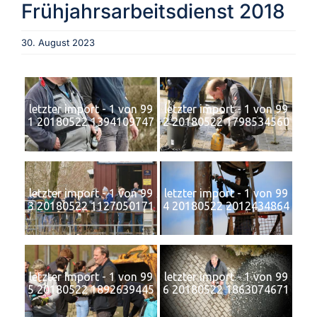
Frühjahrsarbeitsdienst 2018
Aktuelles
30. August 2023
Verein
letzter import - 1 von 99
letzter import - 1 von 99
1 20180522 1394109747
2 20180522 1798534560
Termine
Fotogalerie
letzter import - 1 von 99
letzter import - 1 von 99
3 20180522 1127050171
4 20180522 2012434864
Archiv
letzter import - 1 von 99
letzter import - 1 von 99
5 20180522 1892639445
6 20180522 1863074671