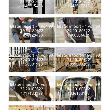
26 20180522
27 20180522
1040315428
1642517213
letzter import - 1 von 99
letzter import - 1 von 99
28 20180522
29 20180522
1896129450
1400056634
letzter import - 1 von 99
letzter import - 1 von 99
30 20180522
31 20180522
1150391928
1999098209
letzter import - 1 von 99
letzter import - 1 von 99
32 20180522
34 20180522
1717133199
1336153123