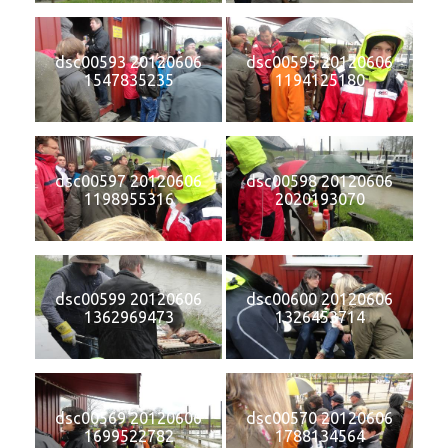
dsc00593 20120606
dsc00595 20120606
1547835235
1194125180
dsc00597 20120606
dsc00598 20120606
1198955316
2020193070
dsc00599 20120606
dsc00600 20120606
1362969473
1326453714
dsc00569 20120606
dsc00570 20120606
1699522782
1788134564