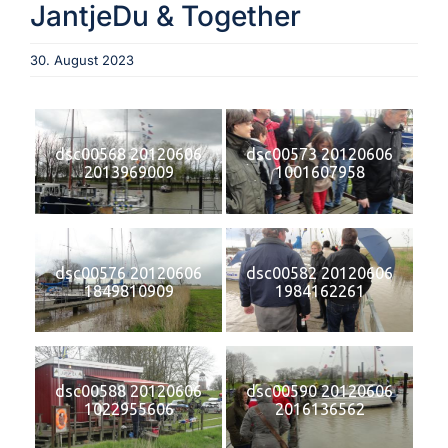
JantjeDu & Together
Aktuelles
30. August 2023
Verein
dsc00568 20120606
dsc00573 20120606
2013969009
1001607958
Termine
Fotogalerie
dsc00576 20120606
dsc00582 20120606
1849810909
1984162261
Archiv
dsc00588 20120606
dsc00590 20120606
1022955606
2016136562