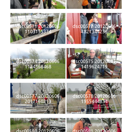
dsc00571 20120606
dsc00572 20120606
1103155374
1821344236
dsc00574 20120606
dsc00575 20120606
1124568468
1419624719
dsc00577 20120606
dsc00578 20120606
2017160213
1955444834
dsc00580 20120606
dsc00581 20120606