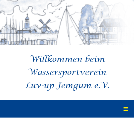
Zum
Inhalt
springen
Willkommen beim
Wassersportverein
Luv-up Jemgum e.V.
Togg
Navi
Startseite