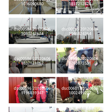
1036090680
1817212826
dsc00584 20120606
dsc00585 20120606
1080247674
1046824364
dsc00586 20120606
dsc00594 20120606
1837121062
1263875511
dsc00596 20120606
dsc00601 20120606
1196839347
1002499227