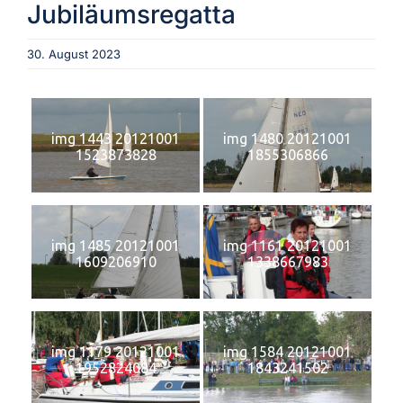
Jubiläumsregatta
Aktuelles
30. August 2023
Verein
img 1443 20121001
img 1480 20121001
1523873828
1855306866
Termine
Fotogalerie
img 1485 20121001
img 1161 20121001
1609206910
1338667983
Archiv
img 1179 20121001
img 1584 20121001
1952824084
1843241502