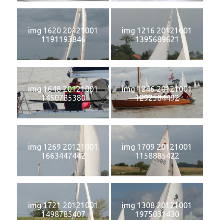
img 1620 20121001
img 1216 20121001
1191193846
1395689621
img 1648 20121001
img 1246 20121001
1450785380
1292584492
img 1269 20121001
img 1709 20121001
1663447442
1158885422
img 1721 20121001
img 1308 20121001
1498785407
1975031430