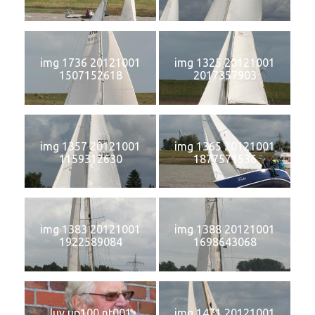
img 1736 20121001
img 1325 20121001
1507152618
2017357903
img 1357 20121001
img 1365 20121001
1159312630
1877571536
img 1383 20121001
img 1388 20121001
1922589084
1698643068
luv up100 nt001
img 1471 20121001