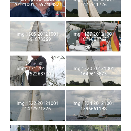
20121001 1697404821
1475511726
img 1505 20121001
img 1127 20121001
1691873569
1871603762
img 1131 20121001
img 1520 20121001
1752268730
1649613873
img 1522 20121001
img 1524 20121001
1472971226
1296661198