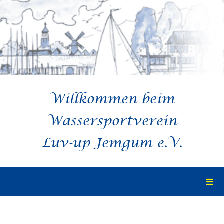
Zum
Inhalt
springen
Willkommen beim
Wassersportverein
Luv-up Jemgum e.V.
Togg
Navi
Startseite