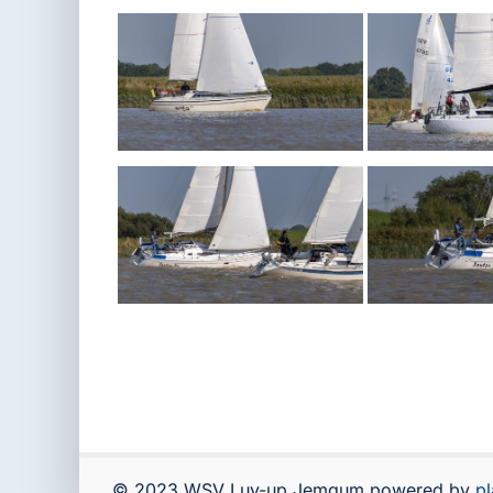
© 2023 WSV Luv-up Jemgum powered by
p