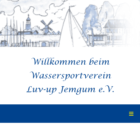
Zum
Inhalt
springen
Willkommen beim
Wassersportverein
Luv-up Jemgum e.V.
Togg
Navi
Startseite