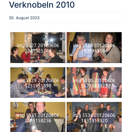
Verknobeln 2010
Aktuelles
30. August 2023
Verein
img 5527 20120606
img 5528 20120606
1341525144
1939965184
Termine
Fotogalerie
img 5529 20120606
img 5530 20120606
1251951898
1671583323
Archiv
img 5531 20120606
img 5534 20120606
2095158236
1035913320