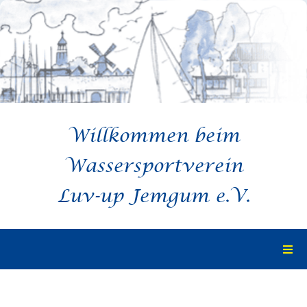
Zum
Inhalt
springen
Willkommen beim
Wassersportverein
Luv-up Jemgum e.V.
Togg
Navi
Startseite