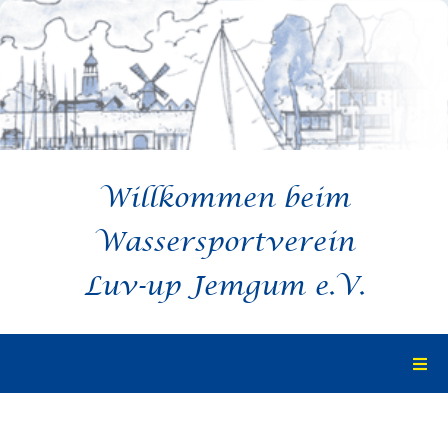
Zum
Inhalt
springen
Willkommen beim
Wassersportverein
Luv-up Jemgum e.V.
Togg
Navi
Startseite