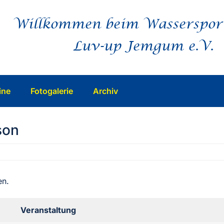
Willkommen beim Wasserspor
Luv-up Jemgum e.V.
ine
Fotogalerie
Archiv
son
en.
Veranstaltung