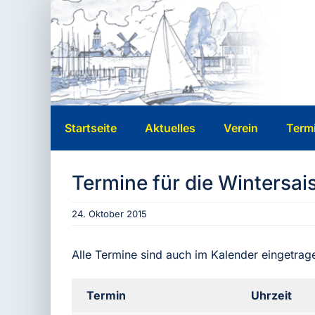
Zum
Inhalt
springen
Startseite
Aktuelles
Verein
Term
Termine für die Wintersai
24. Oktober 2015
Alle Termine sind auch im Kalender eingetrag
Termin
Uhrzeit