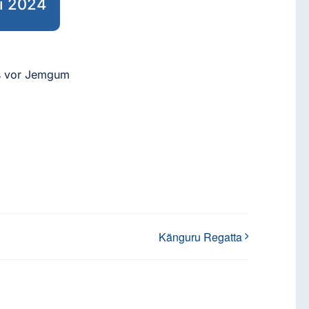
i 2024
ms vor Jemgum
Känguru Regatta