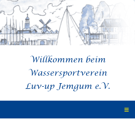
Zum
Inhalt
springen
Willkommen beim
Wassersportverein
Luv-up Jemgum e.V.
Togg
Navi
Startseite