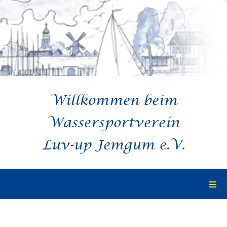
Zum
Inhalt
springen
Willkommen beim
Wassersportverein
Luv-up Jemgum e.V.
Togg
Navi
Startseite